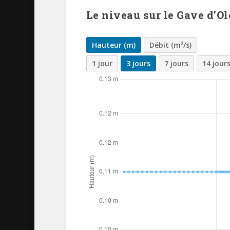
Le niveau sur le Gave d’O
Hauteur (m)
Débit (m³/s)
1 jour
3 jours
7 jours
14 jour