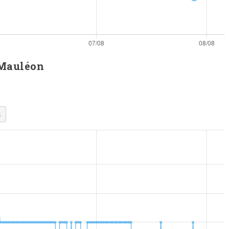
 Mauléon
s