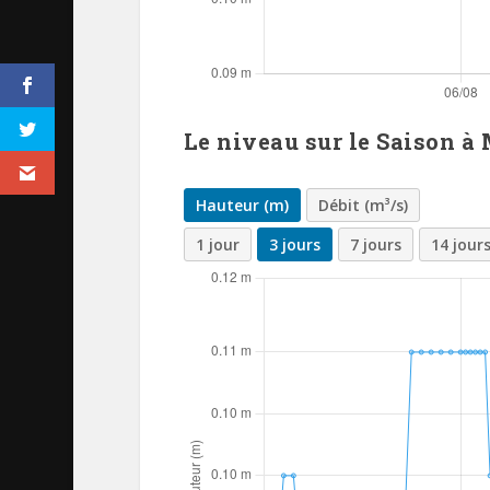
Le niveau sur le Saison à
Hauteur (m)
Débit (m³/s)
1 jour
3 jours
7 jours
14 jour