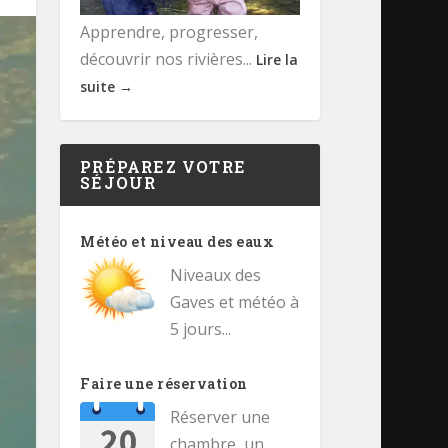
Apprendre, progresser,
découvrir nos rivières...
Lire la
suite →
PRÉPAREZ VOTRE
SÉJOUR
Météo et niveau des eaux
Niveaux des
Gaves et météo à
5 jours...
Faire une réservation
Réserver une
chambre, un