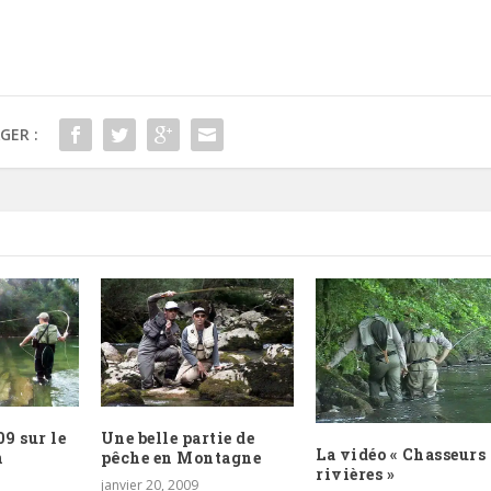
GER :
Une belle partie de
9 sur le
La vidéo « Chasseurs
pêche en Montagne
n
rivières »
janvier 20, 2009