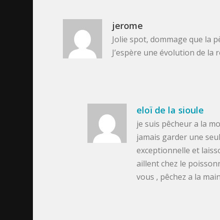
jerome
Jolie spot, dommage que la pè
J’espère une évolution de la
eloï de la sioule
je suis pêcheur a la mou
jamais garder une seul
exceptionnelle et laisso
aillent chez le poisson
vous , pêchez a la main