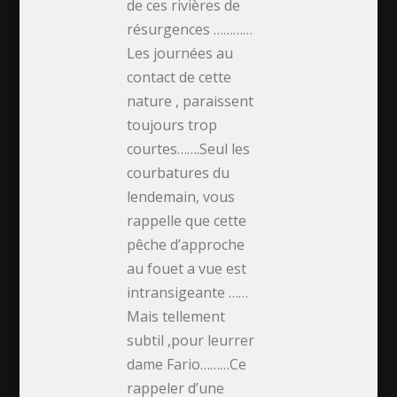
de ces rivières de
résurgences …………
Les journées au
contact de cette
nature , paraissent
toujours trop
courtes…….Seul les
courbatures du
lendemain, vous
rappelle que cette
pêche d’approche
au fouet a vue est
intransigeante ……
Mais tellement
subtil ,pour leurrer
dame Fario………Ce
rappeler d’une